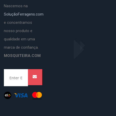
Nascemos na
SoluçãoFerragens.com
e concentramos
nosso produto e
qualidade em uma
marca de confiança.
MOSQUITEIRA.COM