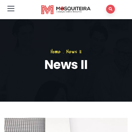
Home
.
News II
News II