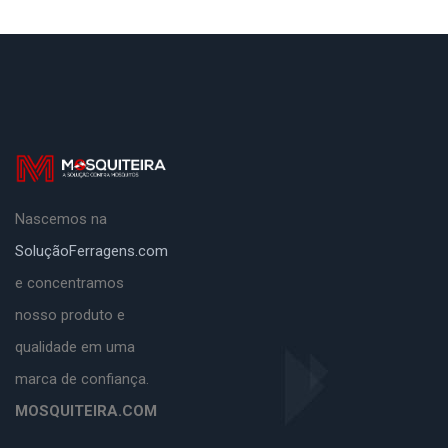
Nascemos na
SoluçãoFerragens.com
e concentramos
nosso produto e
qualidade em uma
marca de confiança.
MOSQUITEIRA.COM