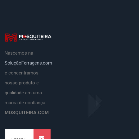
Nascemos na
SoluçãoFerragens.com
e concentramos
nosso produto e
qualidade em uma
marca de confiança.
MOSQUITEIRA.COM